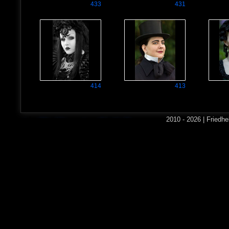
433
431
414
413
2010 - 2026 | Friedh
405
399