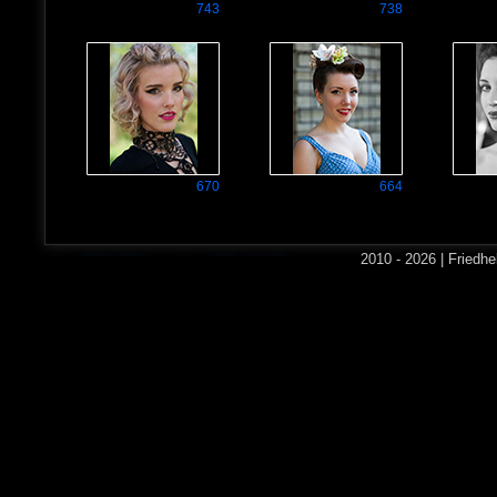
743
738
670
664
2010 - 2026 | Friedh
632
629